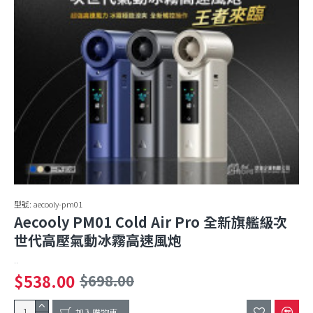
型號:
aecooly-pm01
Aecooly PM01 Cold Air Pro 全新旗艦級次
世代高壓氣動冰霧高速風炮
..
$538.00
$698.00
加入購物車