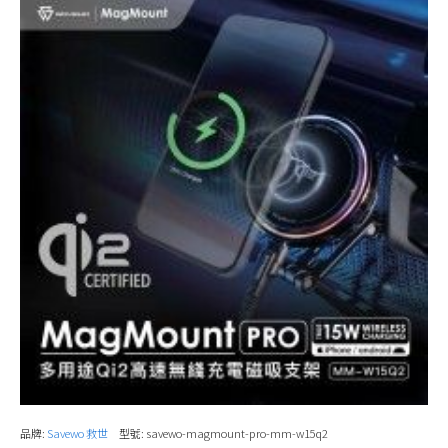
品牌:
Savewo 救世
型號:
savewo-magmount-pro-mm-w15q2