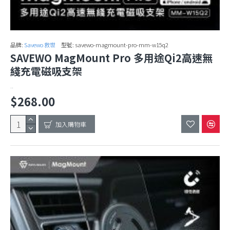
品牌:
Savewo 救世
型號:
savewo-magmount-pro-mm-w15q2
SAVEWO MagMount Pro 多用途Qi2高速無
綫充電磁吸支架
..
$268.00
加入購物車