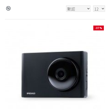
-37 %