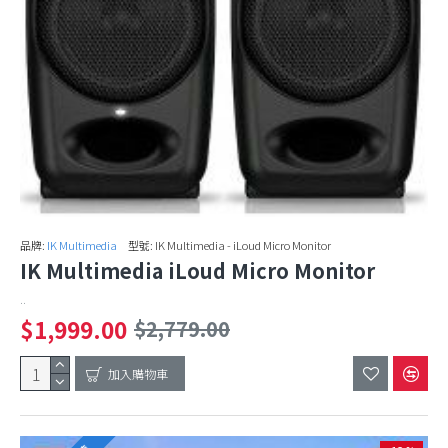
品牌:
IK Multimedia
型號:
IK Multimedia - iLoud Micro Monitor
IK Multimedia iLoud Micro Monitor
..
$1,999.00
$2,779.00
加入購物車