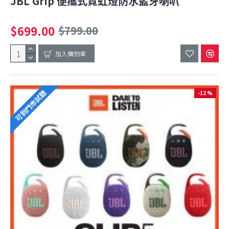
JBL Grip 便攜式霓虹燈防水藍牙喇叭
..
$699.00
$799.00
加入購物車
可到門市試聽
-12 %