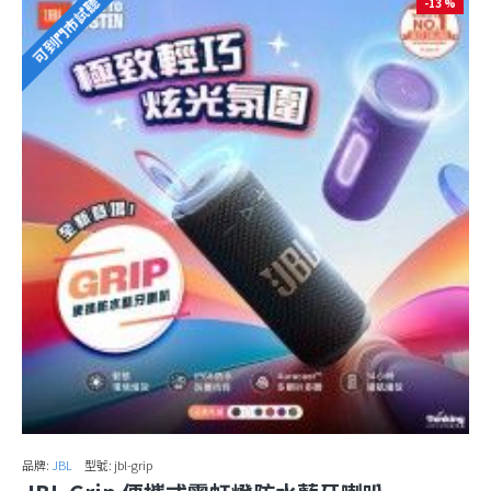
可到門市試聽
-13 %
品牌:
JBL
型號:
jbl-grip