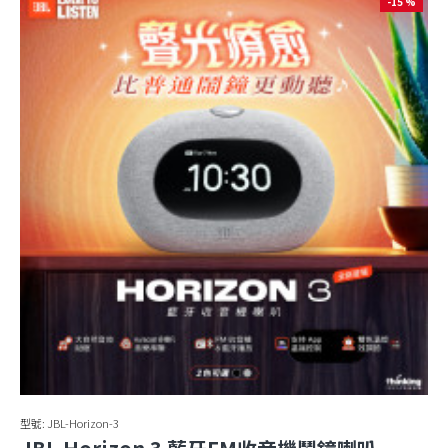
-15 %
型號:
JBL-Horizon-3