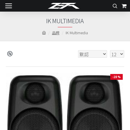
IK MULTIMEDIA
品牌
IK Multimedia
-28 %