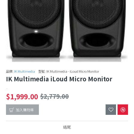
品牌:
IK Multimedia
型號:
IK Multimedia - iLoud Micro Monitor
IK Multimedia iLoud Micro Monitor
..
$1,999.00
$2,779.00
加入購物車
結尾