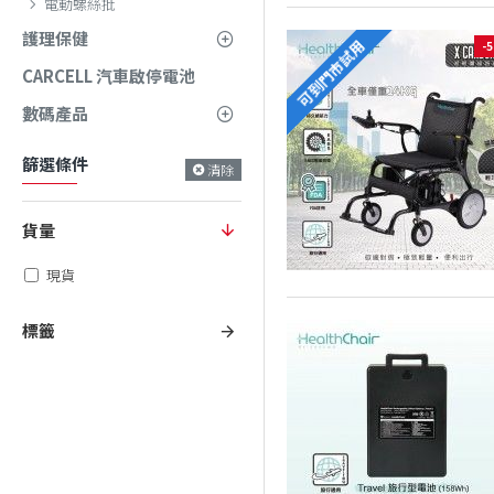
電動螺絲批
護理保健
可到門市試用
-
CARCELL 汽車啟停電池
數碼產品
篩選條件
清除
貨量
現貨
標籤