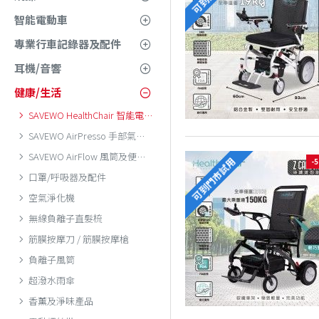
智能電動車
專業行車記錄器及配件
耳機/音響
健康/生活
SAVEWO HealthChair 智能電動輪椅
SAVEWO AirPresso 手部氣壓按摩儀
SAVEWO AirFlow 風筒及便攜式風扇
可到門市試用
-
口罩/呼吸器及配件
空氣淨化機
無線負離子直髮梳
筋膜按摩刀 / 筋膜按摩槍
負離子風筒
超潑水雨傘
香薰及淨味產品