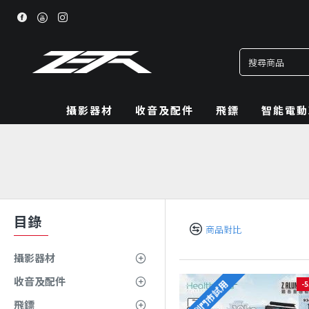
攝影器材
收音及配件
飛鏢
智能電動
目錄
商品對比
攝影器材
收音及配件
可到門市試用
-
飛鏢