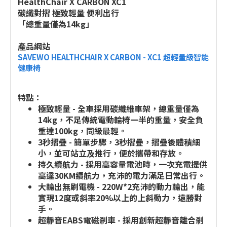
HealthChair X CARBON XC1
碳纖對摺 極致輕量 便利出行
「總重量僅為14kg」
產品網站
SAVEWO HEALTHCHAIR X CARBON - XC1 超輕量級智能
健康椅
特點：
極致輕量 - 全車採用碳纖維車架，總重量僅為
14kg，不足傳統電動輪椅一半的重量，安全負
重達100kg，同級最輕。
3秒摺疊 - 簡單步驟，3秒摺疊，摺疊後體積細
小，並可站立及推行，便於攜帶和存放。
持久續航力 - 採用高容量電池時，一次充電提供
高達30KM續航力，充沛的電力滿足日常出行。
大輸出無刷電機 - 220W*2充沛的動力輸出，能
實現12度或斜率20%以上的上斜動力，遠勝對
手。
超靜音EABS電磁剎車 - 採用創新超靜音離合剎