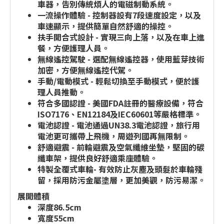
車器，告別傳統煩人的電磁制動系統。
一流操作體驗 - 控制器設有7段速度設定，以及
車速顯示，提供簡單自然舒適的操控。
扶手開合式設計 - 實現三向上落，以及在車上進
餐，方便護理人員。
無線遙控駕駛 - 選配無線遙控器，使用藍芽技術
加密，方便無線遙控代駕。
手動/電動模式 - 輕鬆切換至手動模式，便於護
理人員推動。
符合多國認證 - 美國FDA註冊的醫療設備，符合
ISO7176、EN12184及IEC60601等嚴格標準。
電池認證 - 電池通過UN38.3電池認證，旅行用
電池更可攜帶上飛機，周遊列國再無限制。
舒適避震 - 前輪避震及空氣纖維坐墊，堅固的碳
纖車架，提供良好舒適乘座體驗。
特製全覆式車輪- 有效防止灰塵及頭髮於車輪殘
留，採用防污金屬塗層，更加美觀，防污易潔。
展開體積
深度86.5cm
寬度55cm