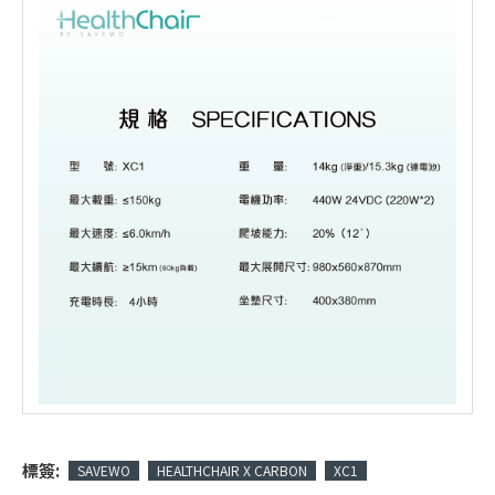
標簽:
SAVEWO
HEALTHCHAIR X CARBON
XC1