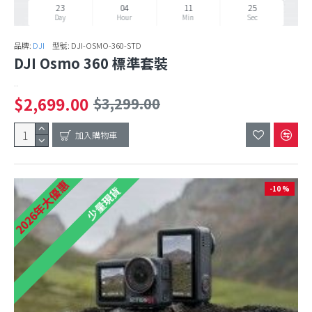
23
04
11
24
Day
Hour
Min
Sec
品牌:
DJI
型號:
DJI-OSMO-360-STD
DJI Osmo 360 標準套裝
..
$2,699.00
$3,299.00
加入購物車
2026年大優惠
-10 %
少量現貨