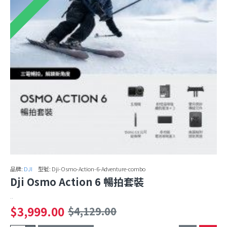
品牌:
DJI
型號:
Dji-Osmo-Action-6-Adventure-combo
Dji Osmo Action 6 暢拍套裝
..
$3,999.00
$4,129.00