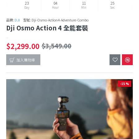
23
04
11
24
Day
Hour
Min
Sec
品牌:
DJI
型號:
Dji-Osmo-Action4-Adventure-Combo
Dji Osmo Action 4 全能套裝
..
$2,299.00
$3,549.00
加入購物車
-15 %