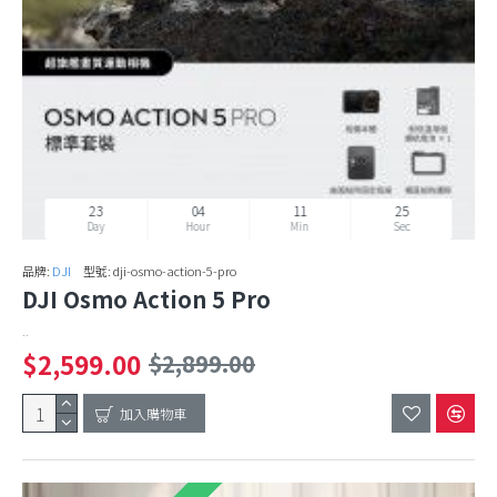
23
04
11
24
Day
Hour
Min
Sec
品牌:
DJI
型號:
dji-osmo-action-5-pro
DJI Osmo Action 5 Pro
..
$2,599.00
$2,899.00
加入購物車