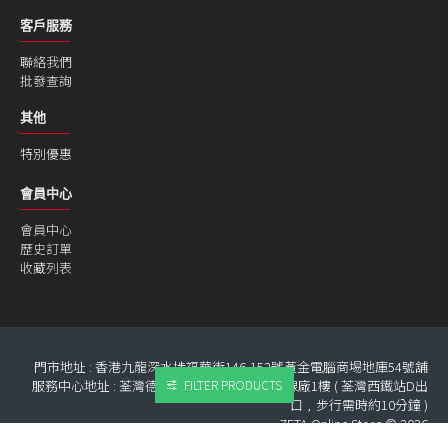
客戶服務
聯絡我們
批發查詢
其他
特別優惠
會員中心
會員中心
歷史訂單
收藏列表
門市地址 : 香港九龍深水埗福華街146-152號黃金電腦商埸地庫54號舖
服務中心地址 : 荃灣德士古道266-270號 金泰線廠1樓 ( 荃灣西鐵站D出
FILTER PRODUCTS
口﹐步行需時約10分鐘 )
ZETA Online Store © 2026