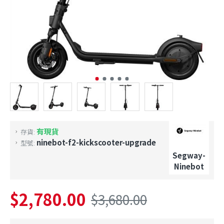
有現貨
存貨:
ninebot-f2-kickscooter-upgrade
型號:
Segway-
Ninebot
$2,780.00
$3,680.00