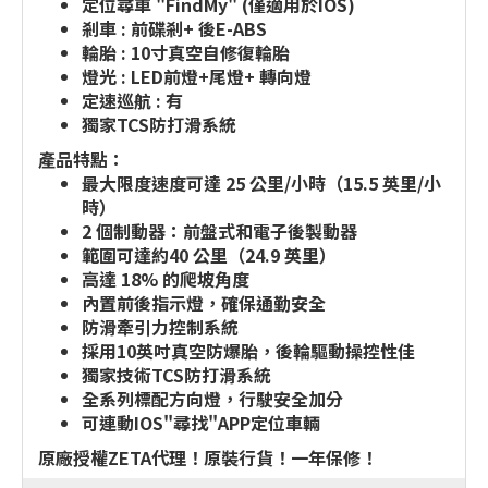
定位尋車 "FindMy" (僅適用於IOS)
剎車 : 前碟剎+ 後E-ABS
輪胎 : 10寸真空自修復輪胎
燈光 : LED前燈+尾燈+ 轉向燈
定速巡航 : 有
獨家TCS防打滑系統
產品特點：
最大限度速度可達 25 公里/小時（15.5 英里/小
時）
2 個制動器：前盤式和電子後製動器
範圍可達約40 公里（24.9 英里）
高達 18% 的爬坡角度
內置前後指示燈，確保通勤安全
防滑牽引力控制系統
採用10英吋真空防爆胎，後輪驅動操控性佳
獨家技術TCS防打滑系統
全系列標配方向燈，行駛安全加分
可連動IOS"尋找"APP定位車輛
原廠授權ZETA代理！原裝行貨！一年保修！