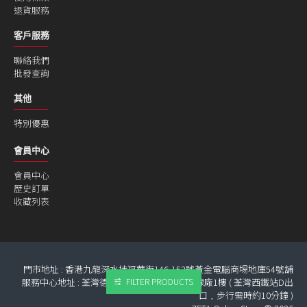
退貨服務
客戶服務
聯絡我們
批發查詢
其他
特別優惠
會員中心
會員中心
歷史訂單
收藏列表
門市地址 : 香港九龍深水埗福華街146-152號黃金電腦商埸地庫54號舖
服務中心地址 : 荃灣德士古道266-270號 金泰線廠1樓 ( 荃灣西鐵站D出
FILTER PRODUCTS
口﹐步行需時約10分鐘 )