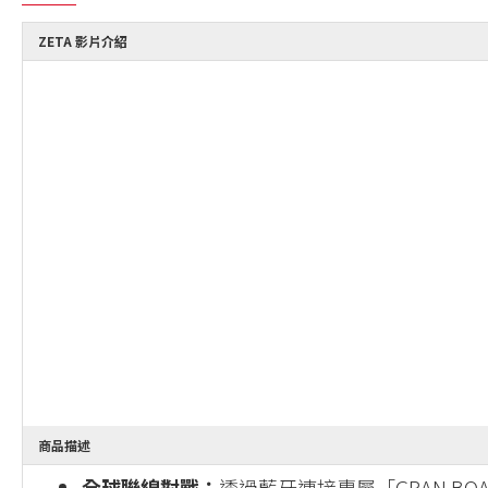
ZETA 影片介紹
商品描述
全球聯線對戰：
透過藍牙連接專屬「GRAN BOA