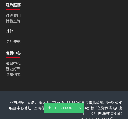
客戶服務
聯絡我們
批發查詢
其他
特別優惠
會員中心
會員中心
歷史訂單
收藏列表
門市地址 : 香港九龍深水埗福華街146-152號黃金電腦商埸地庫54號舖
服務中心地址 : 荃灣德士古道266-270號 金泰線廠1樓 ( 荃灣西鐵站D出
FILTER PRODUCTS
口﹐步行需時約10分鐘 )
ZETA Online Store © 2026