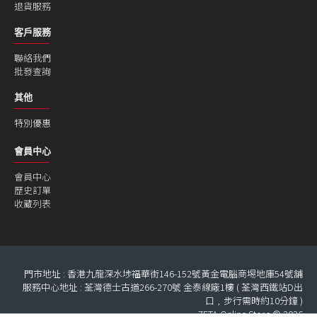
退貨服務
客戶服務
聯絡我們
批發查詢
其他
特別優惠
會員中心
會員中心
歷史訂單
收藏列表
門市地址 : 香港九龍深水埗福華街146-152號黃金電腦商埸地庫54號舖
服務中心地址 : 荃灣德士古道266-270號 金泰線廠1樓 ( 荃灣西鐵站D出
口﹐步行需時約10分鐘 )
ZETA Online Store © 2026