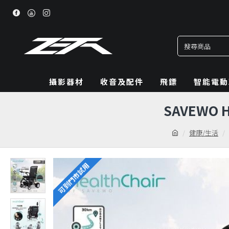
攝影器材
收音及配件
飛鏢
智能電動
SAVEWO 
健康/生活
可到門市試用