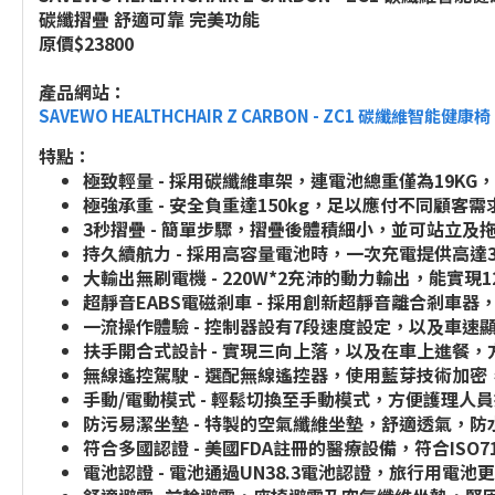
碳纖摺疊 舒適可靠 完美功能
原價$23800
產品網站：
SAVEWO HEALTHCHAIR Z CARBON - ZC1 碳纖維智能健康椅
特點：
極致輕量 - 採用碳纖維車架，連電池總重僅為19K
極強承重 - 安全負重達150kg，足以應付不同顧
3秒摺疊 - 簡單步驟，摺疊後體積細小，並可站立及
持久續航力 - 採用高容量電池時，一次充電提供高達
大輸出無刷電機 - 220W*2充沛的動力輸出，能實
超靜音EABS電磁剎車 - 採用創新超靜音離合剎車
一流操作體驗 - 控制器設有7段速度設定，以及車
扶手開合式設計 - 實現三向上落，以及在車上進餐
無線遙控駕駛 - 選配無線遙控器，使用藍芽技術加
手動/電動模式 - 輕鬆切換至手動模式，方便護理人
防污易潔坐墊 - 特製的空氣纖維坐墊，舒適透氣，
符合多國認證 - 美國FDA註冊的醫療設備，符合ISO717
電池認證 - 電池通過UN38.3電池認證，旅行用電