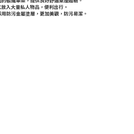
固的碳纖車架，提供良好舒適乘座體驗。
可以放入大量私人物品，便利出行。
採用防污金屬塗層，更加美觀，防污易潔。