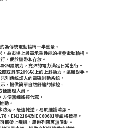
G，約為傳統電動輪椅一半重量。
客需求，為市場上最高承重性能的摺疊電動輪椅。
拖行，便於攜帶和存放。
30KM續航力，充沛的電力滿足日常出行。
現12度或斜率20%以上的上斜動力，遠勝對手。
器，告別傳統煩人的電磁制動系統。
速顯示，提供簡單自然舒適的操控。
，方便護理人員。
密，方便無線遙控代駕。
員推動。
防水防污，急速乾透，易於維護清潔。
6、EN12184及IEC60601等嚴格標準。
池更可攜帶上飛機，周遊列國再無限制。