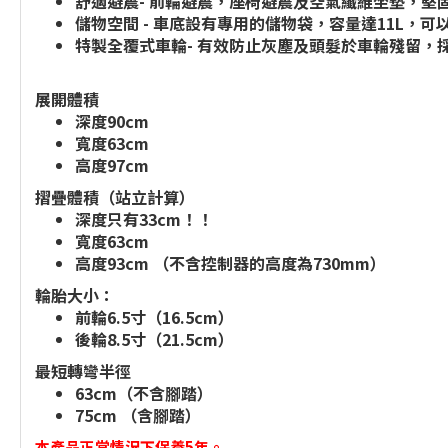
舒適避震- 前輪避震，座椅避震及空氣纖維坐墊，堅
儲物空間 - 車底設有專用的儲物袋，容量達11L，
特製全覆式車輪- 有效防止灰塵及頭髮於車輪殘留，
展開體積
深度90cm
寬度63cm
高度97cm
摺疊體積（站立計算）
深度只有33cm！！
寬度63cm
高度93cm （不含控制器的高度為730mm）
輪胎大小：
前輪6.5寸（16.5cm）
後輪8.5寸（21.5cm）
最短轉彎半徑
63cm（不含腳踏）
75cm （含腳踏）
本產品正常情況下保養5年。