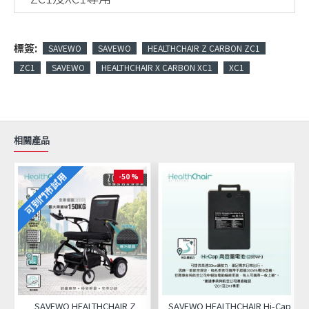
標簽:
SAVEWO
SAVEWO
HEALTHCHAIR Z CARBON ZC1
ZC1
SAVEWO
HEALTHCHAIR X CARBON XC1
XC1
相關產品
可到門市試用
-50 %
SAVEWO HEALTHCHAIR Z
SAVEWO HEALTHCHAIR Hi-Cap