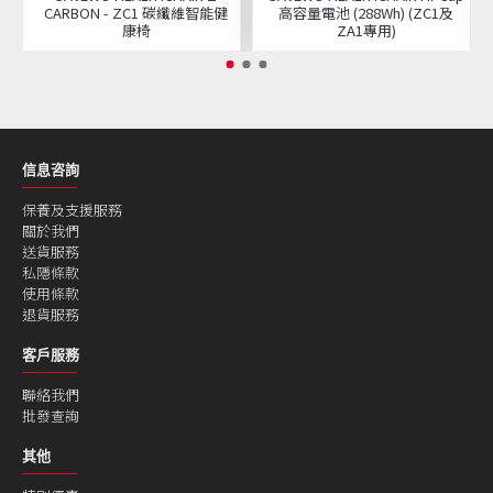
CARBON - ZC1 碳纖維智能健
高容量電池 (288Wh) (ZC1及
康椅
ZA1專用)
信息咨詢
保養及支援服務
關於我們
送貨服務
私隱條款
使用條款
退貨服務
客戶服務
聯絡我們
批發查詢
其他