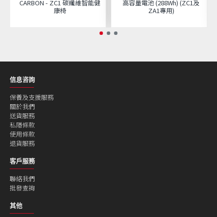
CARBON - ZC1 碳纖維智能健
高容量電池 (288Wh) (ZC1及
康椅
ZA1專用)
信息咨詢
保養及支援服務
關於我們
送貨服務
私隱條款
使用條款
退貨服務
客戶服務
聯絡我們
批發查詢
其他