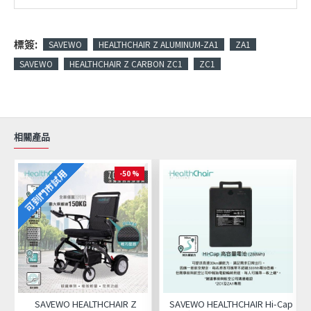
標簽:
SAVEWO
HEALTHCHAIR Z ALUMINUM-ZA1
ZA1
SAVEWO
HEALTHCHAIR Z CARBON ZC1
ZC1
相關產品
可到門市試用
-50 %
SAVEWO HEALTHCHAIR Z
SAVEWO HEALTHCHAIR Hi-Cap