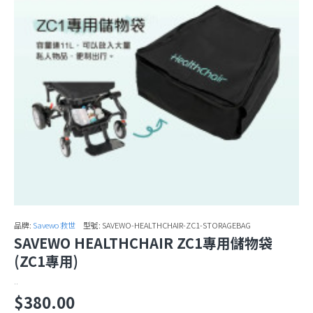
品牌:
Savewo 救世
型號:
SAVEWO-HEALTHCHAIR-ZC1-STORAGEBAG
SAVEWO HEALTHCHAIR ZC1專用儲物袋
(ZC1專用)
..
$380.00