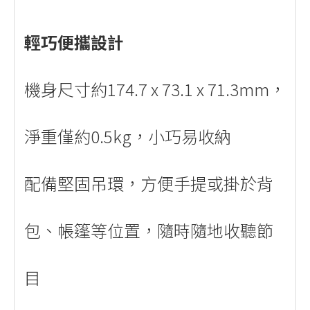
輕巧便攜設計
機身尺寸約174.7 x 73.1 x 71.3mm，
淨重僅約0.5kg，小巧易收納
配備堅固吊環，方便手提或掛於背
包、帳篷等位置，隨時隨地收聽節
目