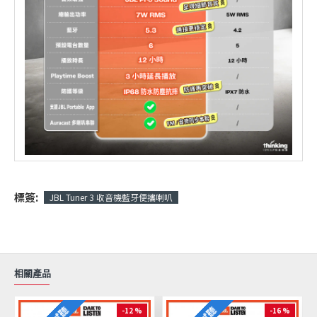
標簽:
JBL Tuner 3 收音機藍牙便攜喇叭
相關產品
-12 %
-16 %