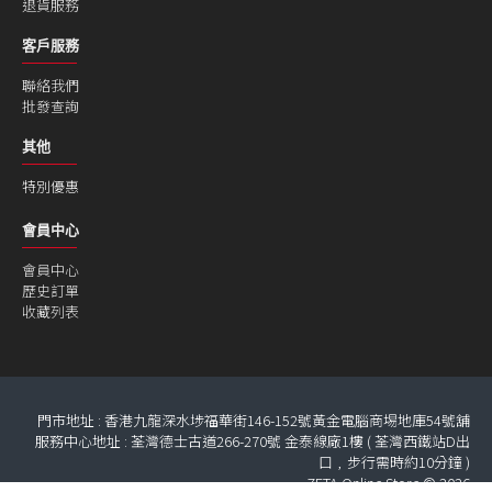
退貨服務
客戶服務
聯絡我們
批發查詢
其他
特別優惠
會員中心
會員中心
歷史訂單
收藏列表
門市地址 : 香港九龍深水埗福華街146-152號黃金電腦商埸地庫54號舖
服務中心地址 : 荃灣德士古道266-270號 金泰線廠1樓 ( 荃灣西鐵站D出
口﹐步行需時約10分鐘 )
ZETA Online Store © 2026