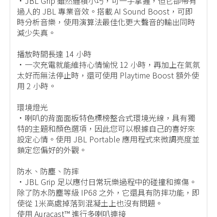
•JBL Grip 雖然體積小巧，可一手掌握，但它卻帶有
過人的 JBL 專業音效。搭載 AI Sound Boost，可即
時分析音樂，使用演算法最佳化更大聲音的輸出同時
減少失真。
播放時間長達 14 小時
•一次充電就能維持心情愉悅 12 小時，再加上在氣氛
太好而無法停止時，還可使用 Playtime Boost 額外使
用 2 小時。
環境燈光
•喇叭的背面面板特色標榜整合式環境光線，具有獨
特的主題和顏色選項，因此您可以根據自己的喜好來
設定心情。使用 JBL Portable 應用程式來微調亮度並
鎖定您偏好的外觀。
防水、防塵、防摔
•JBL Grip 足以應付日常玩樂過程中的碰撞和擦傷。
除了防水防塵等級 IP68 之外，它還具有防摔功能，即
使從 1米高處掉落到混凝土上也沒有問題。
使用 Auracast™ 進行多喇叭連接