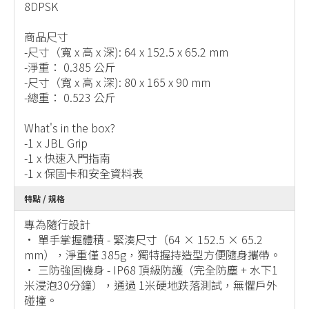
8DPSK
商品尺寸
-尺寸（寬 x 高 x 深): 64 x 152.5 x 65.2 mm
-淨重： 0.385 公斤
-尺寸（寬 x 高 x 深): 80 x 165 x 90 mm
-總重： 0.523 公斤
What's in the box?
-1 x JBL Grip
-1 x 快速入門指南
-1 x 保固卡和安全資料表
特點 / 規格
專為隨行設計
• 單手掌握體積 - 緊湊尺寸（64 × 152.5 × 65.2
mm），淨重僅 385g，獨特握持造型方便隨身攜帶。
• 三防強固機身 - IP68 頂級防護（完全防塵 + 水下1
米浸泡30分鐘），通過 1米硬地跌落測試，無懼戶外
碰撞。