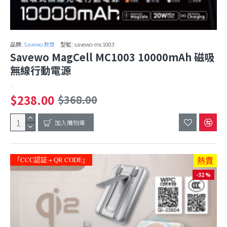
品牌:
Savewo 救世
型號:
savewo-mc1003
Savewo MagCell MC1003 10000mAh 磁吸
無線行動電源
..
$238.00
$368.00
加入購物車
「CCC認証 + QR CODE」
熱賣
-32 %