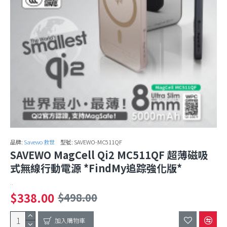
品牌:
Savewo 救世
型號:
SAVEWO-MC511QF
SAVEWO MagCell Qi2 MC511QF 超薄磁吸
式無線行動電源 *FindMy追踪強化版*
..
$338.00
$498.00
加入購物車