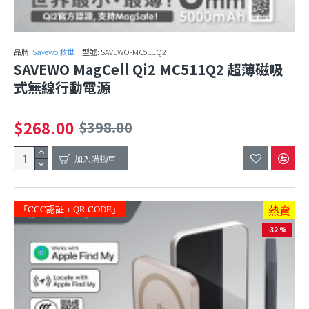
品牌:
Savewo 救世
型號:
SAVEWO-MC511Q2
SAVEWO MagCell Qi2 MC511Q2 超薄磁吸
式無線行動電源
..
$268.00
$398.00
加入購物車
「CCC認証 + QR CODE」
熱賣
-32 %