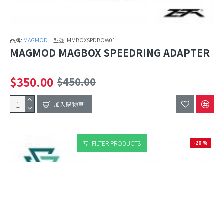
品牌:
MAGMOD
型號:
MMBOXSPDBOW01
MAGMOD MAGBOX SPEEDRING ADAPTER
..
$350.00
$450.00
加入購物車
FILTER PRODUCTS
-20 %