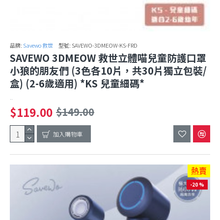
品牌:
Savewo 救世
型號:
SAVEWO-3DMEOW-KS-FRD
SAVEWO 3DMEOW 救世立體喵兒童防護口罩
小狼的朋友們 (3色各10片，共30片獨立包裝/
盒) (2-6歲適用) *KS 兒童細碼*
..
$119.00
$149.00
加入購物車
熱賣
-20 %