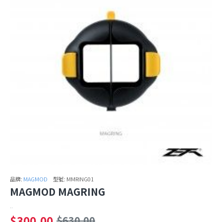
品牌:
MAGMOD
型號:
MMRING01
MAGMOD MAGRING
..
$300.00
$630.00