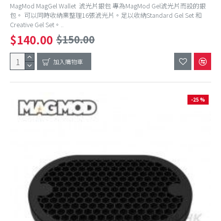
MagMod MagGel Wallet 淲光片銀包 專為MagMod Gel淲光片而設的銀
包。 可以同時收納業整理16張淲光片。足以收納Standard Gel Set 和
Creative Gel Set。..
$140.00
$150.00
加入購物車
-25 %