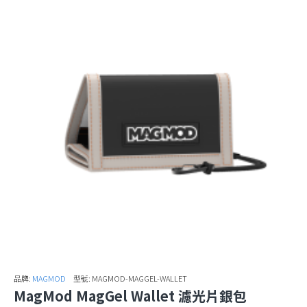
品牌:
MAGMOD
型號:
MAGMOD-MAGGEL-WALLET
MagMod MagGel Wallet 濾光片銀包