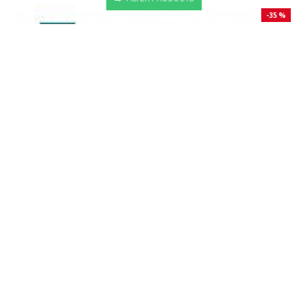
-35 %
品牌:
Savewo 救世
型號:
SAVEWO-CM3PC-175-GY