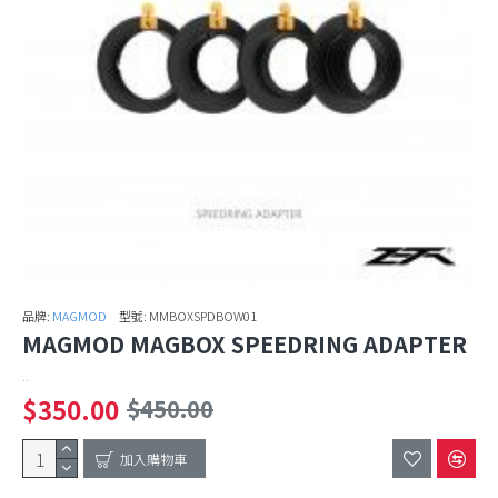
品牌:
MAGMOD
型號:
MMBOXSPDBOW01
MAGMOD MAGBOX SPEEDRING ADAPTER
..
$350.00
$450.00
加入購物車