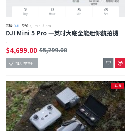
08
13
38
02
Day
Hour
Min
Sec
品牌:
DJI
型號:
dji-mini-5-pro
DJI Mini 5 Pro 一英吋大底全能迷你航拍機
..
$4,699.00
$5,299.00
加入購物車
-11 %