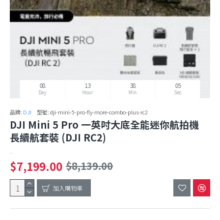
08
13
38
02
Day
Hour
Min
Sec
品牌:
DJI
型號:
dji-mini-5-pro-fly-more-combo-plus-rc2
DJI Mini 5 Pro 一英吋大底全能迷你航拍機
長續航套裝 (DJI RC2)
..
$7,199.00
$8,139.00
加入購物車