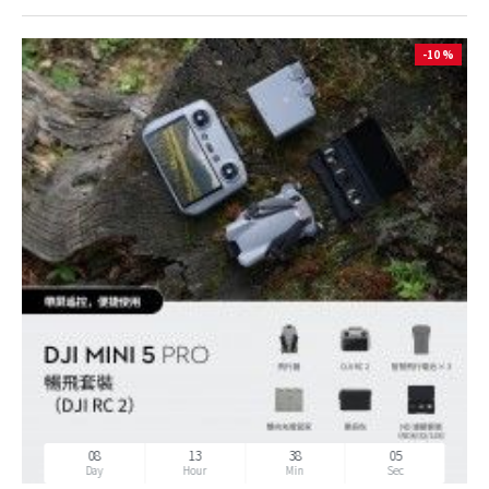
-10 %
08
13
38
02
Day
Hour
Min
Sec