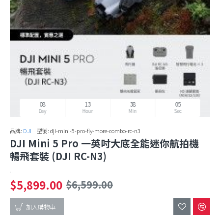
08
13
38
02
Day
Hour
Min
Sec
品牌:
DJI
型號:
dji-mini-5-pro-fly-more-combo-rc-n3
DJI Mini 5 Pro 一英吋大底全能迷你航拍機
暢飛套裝 (DJI RC-N3)
..
$5,899.00
$6,599.00
加入購物車