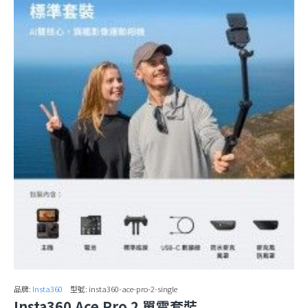
品牌:
Insta360
型號:
insta360-ace-pro-2-single
Insta360 Ace Pro 2 單電套裝