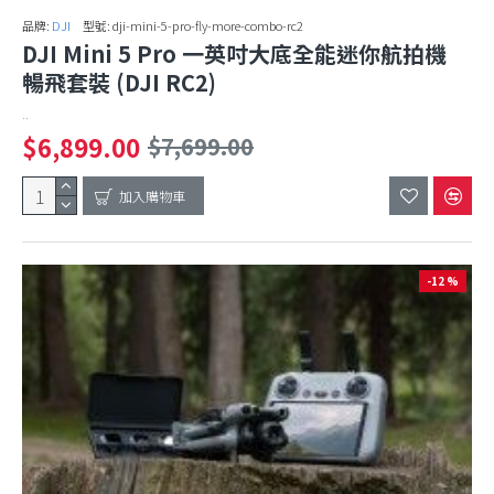
品牌:
DJI
型號:
dji-mini-5-pro-fly-more-combo-rc2
DJI Mini 5 Pro 一英吋大底全能迷你航拍機
暢飛套裝 (DJI RC2)
..
$6,899.00
$7,699.00
加入購物車
-12 %