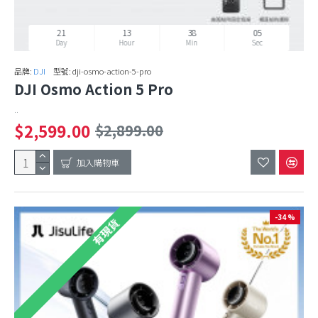
21
13
38
02
Day
Hour
Min
Sec
品牌:
DJI
型號:
dji-osmo-action-5-pro
DJI Osmo Action 5 Pro
..
$2,599.00
$2,899.00
加入購物車
-34 %
有現貨