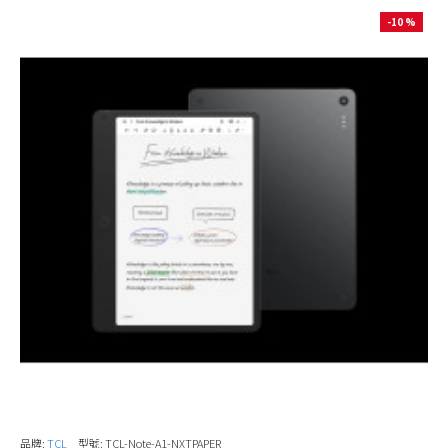
-10 %
品牌:
TCL
型號:
TCL-Note-A1-NXTPAPER