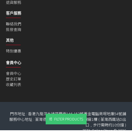
退貨服務
客戶服務
聯絡我們
批發查詢
其他
特別優惠
會員中心
會員中心
歷史訂單
收藏列表
門市地址 : 香港九龍深水埗福華街146-152號黃金電腦商埸地庫54號舖
服務中心地址 : 荃灣德士古道266-270號 金泰線廠1樓 ( 荃灣西鐵站D出
FILTER PRODUCTS
口﹐步行需時約10分鐘 )
ZETA Online Store © 2026