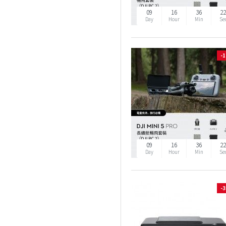
09
16
36
2
Day
Hour
Min
Se
-
09
16
36
2
Day
Hour
Min
Se
-