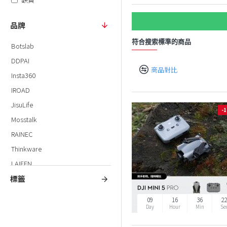
品牌
符合搜索標準的商品
Botslab
DDPAI
商品對比
Insta360
IROAD
JisuLife
-
Mosstalk
RAINEC
Thinkware
LAIFEN
標籤
DJI
09
16
36
2
Day
Hour
Min
Se