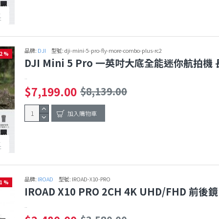
1
c
品牌:
DJI
型號:
dji-mini-5-pro-fly-more-combo-plus-rc2
12 %
DJI Mini 5 Pro 一英吋大底全能迷你航拍機 長
..
$7,199.00
$8,139.00
加入購物車
1
c
品牌:
IROAD
型號:
IROAD-X10-PRO
31 %
IROAD X10 PRO 2CH 4K UHD/FHD
..