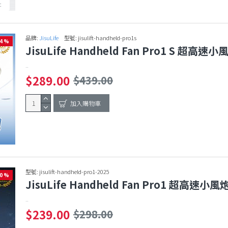
c
品牌:
JisuLife
型號:
jisulift-handheld-pro1s
34 %
JisuLife Handheld Fan Pro1 S 超高
..
$289.00
$439.00
加入購物車
型號:
jisulift-handheld-pro1-2025
20 %
JisuLife Handheld Fan Pro1 超高速小
..
$239.00
$298.00