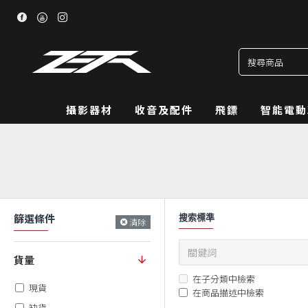
攝影器材
收音及配件
飛鏢
智能電動
篩選條件
搜索標準
清除
貨量
在子分類中檢索
現貨
在商品描述中檢索
缺貨