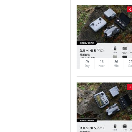
-
09
16
36
2
Day
Hour
Min
Se
-