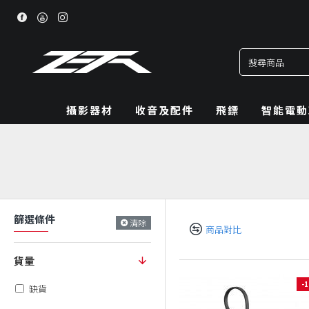
攝影器材
收音及配件
飛鏢
智能電動
篩選條件
清除
商品對比
貨量
-
缺貨