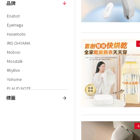
品牌
Enabot
Eyemega
Hasemoto
IRIS OHYAMA
Mobvoi
Mosstalk
Rhythm
Yohome
PLAUD NOTE
標籤
-