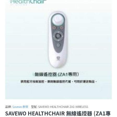
品牌:
Savewo 救世
型號:
SAVEWO-HEALTHCHAIR-ZA1-WIRELESS
SAVEWO HEALTHCHAIR 無線遙控器 (ZA1專