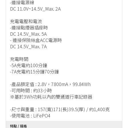
-連接電源線
DC 11.0V~14.5V_Max. 2A
充電電壓和電流
-連接點煙器插座時
DC 14.5V_Max. 5A
- 連接保險絲盒ACC電源時
DC 14.5V_Max. 7A
充電時間
-5A充電約100分鐘
-7A充電約15分鐘70分鐘
-產品額定值 : 2.8V，7800mA，99.84Wh
-可用時間 : 約33小時
※基於3Wh功耗以內的雙通道行車記錄器
-尺寸與重量 : 157(寬)171(長)39.5(厚) / 約1,400克
-使用電池 : LiFePO4
特點 / 規格