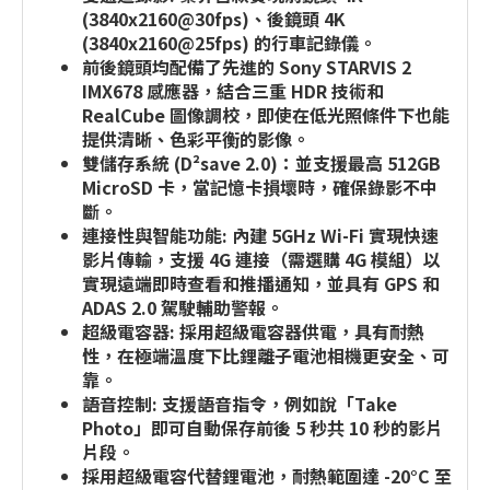
(3840x2160@30fps)、後鏡頭 4K
(3840x2160@25fps) 的行車記錄儀。
前後鏡頭均配備了先進的 Sony STARVIS 2
IMX678 感應器，結合三重 HDR 技術和
RealCube 圖像調校，即使在低光照條件下也能
提供清晰、色彩平衡的影像。
雙儲存系統 (D²save 2.0)：並支援最高 512GB
MicroSD 卡，當記憶卡損壞時，確保錄影不中
斷。
連接性與智能功能: 內建 5GHz Wi-Fi 實現快速
影片傳輸，支援 4G 連接（需選購 4G 模組）以
實現遠端即時查看和推播通知，並具有 GPS 和
ADAS 2.0 駕駛輔助警報。
超級電容器: 採用超級電容器供電，具有耐熱
性，在極端溫度下比鋰離子電池相機更安全、可
靠。
語音控制: 支援語音指令，例如說「Take
Photo」即可自動保存前後 5 秒共 10 秒的影片
片段。
採用超級電容代替鋰電池，耐熱範圍達 -20°C 至