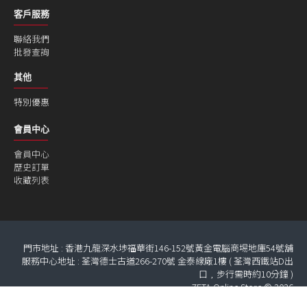
客戶服務
聯絡我們
批發查詢
其他
特別優惠
會員中心
會員中心
歷史訂單
收藏列表
門市地址 : 香港九龍深水埗福華街146-152號黃金電腦商埸地庫54號舖
服務中心地址 : 荃灣德士古道266-270號 金泰線廠1樓 ( 荃灣西鐵站D出
口﹐步行需時約10分鐘 )
ZETA Online Store © 2026