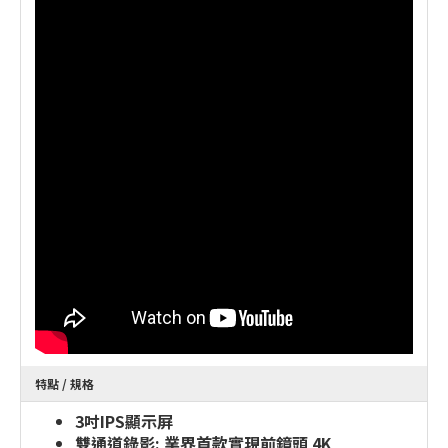
特點 / 規格
3吋IPS顯示屏
雙通道錄影: 業界首款實現前鏡頭 4K