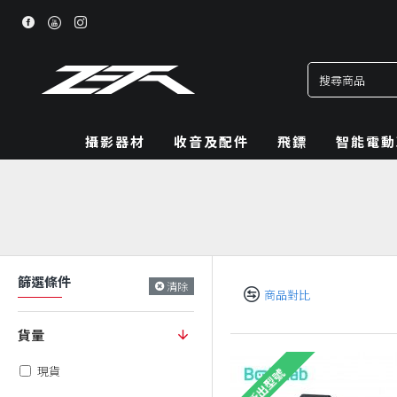
攝影器材
收音及配件
飛鏢
智能電動
篩選條件
清除
商品對比
貨量
現貨
新出型號