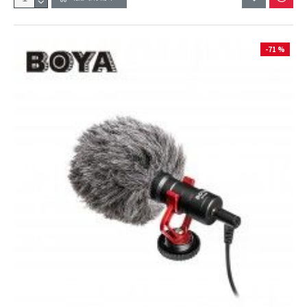
-71 %