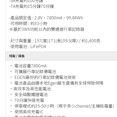
-5A充電約100分鐘
-7A充電約15分鐘70分鐘
-產品額定值 : 2.8V，7800mA，99.84Wh
-可用時間 : 約33小時
※基於3Wh功耗以內的雙通道行車記錄器
-尺寸與重量 : 157(寬)171(長)39.5(厚) / 約1,400克
-使用電池 : LiFePO4
特點 / 規格
• 電池容量7800mA
• 可擴展行車記錄儀電池
• EGEN最好的行車記錄儀電池技術
• 電池產品由韓本地Egen廠生產備有全球保險保障
•高效率及高性能電池
• 安全磷酸鐵鋰電池
• 70分鐘快速充電
• 停車模式約35-50小時（視乎多少channel/主機耗電量）
• 使用高效充電IC