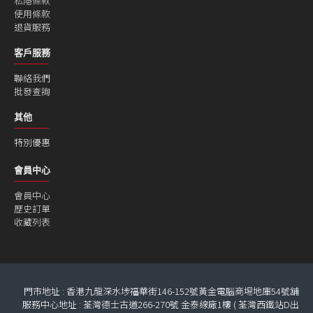
私隱條款
使用條款
退貨服務
客戶服務
聯絡我們
批發查詢
其他
特別優惠
會員中心
會員中心
歷史訂單
收藏列表
門市地址 : 香港九龍深水埗福華街146-152號黃金電腦商埸地庫54號舖
服務中心地址 : 荃灣德士古道266-270號 金泰線廠1樓 ( 荃灣西鐵站D出