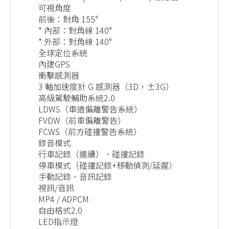
可視角度
前後：對角 155°
* 內部：對角線 140°
* 外部：對角線 140°
全球定位系統
內建GPS
衝擊感測器
3 軸加速度計 G 感測器（3D，±3G）
高級駕駛輔助系統2.0
LDWS（車道偏離警告系統）
FVDW（前車偏離警告）
FCWS（前方碰撞警告系統）
錄音模式
行車記錄（連續）、碰撞記錄
停車模式（碰撞記錄+移動偵測/延遲）
手動記錄、音訊記錄
視訊/音訊
MP4 / ADPCM
自由格式2.0
LED指示燈