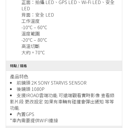
正面：拍攝 LED、GPS LED、Wi-Fi LED、安全
LED
背面：安全 LED
工作溫度
-10℃ – 60℃
溫度範圍
-20℃ – 80℃
高溫切斷
大約。70℃
特點 / 規格
產品特色
前鏡頭 2K SONY STARVIS SENSOR
後鏡頭 1080P
支援IROAD雲端功能 可遠端觀看實時影像 查看錄
影片段 更改設定 如果有車輛有碰撞會彈出通知 等等
功能
內置GPS
*車內需要提供WIFI連接