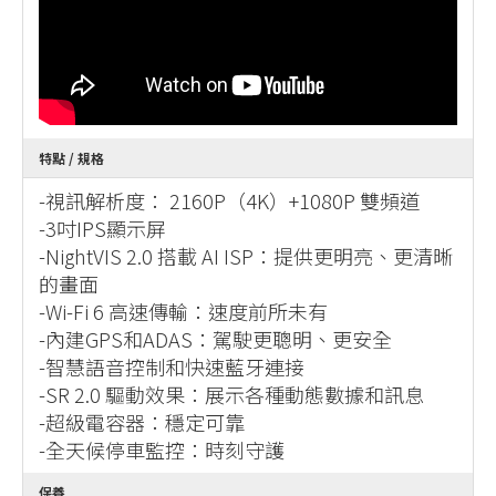
特點 / 規格
-視訊解析度： 2160P（4K）+1080P 雙頻道
-3吋IPS顯示屏
-NightVIS 2.0 搭載 AI ISP：提供更明亮、更清晰
的畫面
-Wi-Fi 6 高速傳輸：速度前所未有
-內建GPS和ADAS：駕駛更聰明、更安全
-智慧語音控制和快速藍牙連接
-SR 2.0 驅動效果：展示各種動態數據和訊息
-超級電容器：穩定可靠
-全天候停車監控：時刻守護
保養