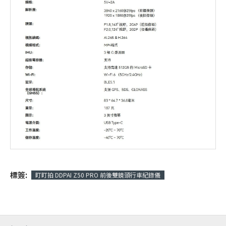
標簽:
盯盯拍 DDPAI Z50 PRO 前後雙鏡頭行車紀錄儀