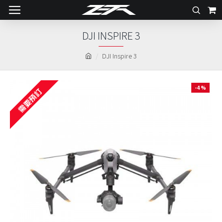
DJI INSPIRE 3
DJI Inspire 3
-4 %
需要預訂