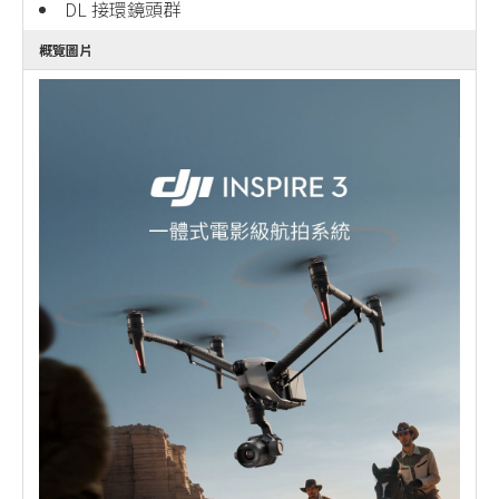
DL 接環鏡頭群
概覽圖片