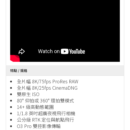
特點 / 規格
全片幅 8K/75fps ProRes RAW
全片幅 8K/25fps CinemaDNG
雙原生 ISO
80° 仰拍或 360° 環拍雙模式
14+ 級高動態範圍
1/1.8 英吋超廣夜視飛行相機
公分級 RTK 定位與航點飛行
O3 Pro 雙控影像傳輸