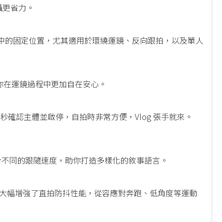
拍攝更省力。
畫面中的固定位置，尤其適用於環繞運鏡、反向跟拍，以及單人
你在運鏡過程中更加自在安心。
 秒確認主體並啟停，自拍時非常方便，Vlog 張手就來。
結合不同的跟隨速度，助你打造多樣化的敘事語言。
體驗，並大幅增強了直拍防抖性能，從容應對奔跑、低角度等運動