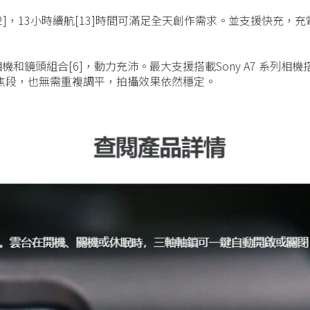
%[12]，13小時續航[13]時間可滿足全天創作需求。並支援快充，充
頭組合[6]，動力充沛。最大支援搭載Sony A7 系列相機搭配 24-7
大焦段，也無需重複調平，拍攝效果依然穩定。