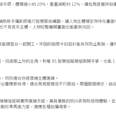
壺轉接手把，體積縮小約 20%，重量減輕約 12%，讓低角度握持
蹤模組可以輔助新手攝影師進行智慧跟拍構圖，讓人物主體穩定保持在
中也不易丟失主體，人物短暫離開畫面也能重新找回。
軸上就能隨雲台一起開工。牢固的磁吸卡扣設計能有效防止鬆脫，讓
，迅速跟上你的主角。對著 RS 智慧追蹤模組張開手掌，也能 1
快，特別適合快速環繞主體運鏡。
時，雲台響應更絲滑，適合常規跟隨或平行跟拍。兩種跟隨模式，
，能更好地平衡增穩強度與實際運鏡手感，兼具優異的防抖表現和使用
自動校準馬達力度，適應各種拍攝場景。