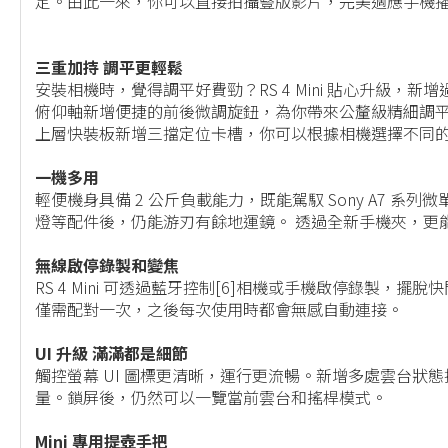
定。由此一來，你可以直接拍攝豎版影片，完美適應手機
三重加持 調平更輕鬆
安裝相機時，覺得調平好費勁？RS 4 Mini 貼心升級，
俯仰軸新增便捷的前後微調旋鈕，為你帶來公釐級精細調
上層快裝板新增三擋定位卡槽，你可以根據相機選擇不同
一機多用
輕便機身具備 2 公斤負載能力，既能駕馭 Sony A7 系列微單相
燈等配件後，仍能游刃有餘地運鏡。 透過全新手機夾，更
無線啟停錄製和變焦
RS 4 Mini 可透過藍牙控制[6]相機或手機啟停錄製
僅需配對一次，之後每次使用時都會無感自動連接。
UI 升級 滿滿都是細節
觸控螢幕 UI 圖標更清晰，運行更流暢。新增多處雲台
量。鎖屏後，仍然可以一覽當前雲台和搖桿模式。
Mini 專用提壺手把