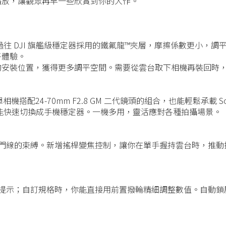
播放，讓觀眾再早一些欣賞到你的大作。
新增過往 DJI 旗艦級穩定器採用的鐵氟龍™夾層，摩擦係數更小，調
平體驗。
的安裝位置，獲得更多調平空間。需要從雲台取下相機再裝回時
機搭配24-70mm F2.8 GM 二代鏡頭的組合，也能輕鬆承載 Sony
能快速切換成手機穩定器。一機多用，靈活應對各種拍攝場景。
，擺脫快門線的束縛。新增搖桿變焦控制，讓你在單手握持雲台時，推
狀態提示；自訂規格時，你能直接用前置撥輪精細調整數值。自動