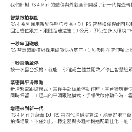
我們針對 RS 4 Mini 的體積與外觀全新開發了新一代提
智慧跟拍構圖
RS 4 系列通用新配件輕巧登場。DJI RS 智慧追
固定機位跟拍。跟隨距離遠達 10 公尺，即使在多人環境
一秒牢固磁吸
RS 智慧追蹤模組採用磁吸快拆底座，1 秒吸附在俯仰
一秒靈活啟停
按一次雲台扳機，就能 1 秒確認主體並開啟／停止智慧追蹤
緊密與平滑跟隨
新增緊密跟隨模式，當你手部做啟停動作時，雲台響應更
同時保留 DJI 經典的平滑跟隨模式，手部做啟停動作
增穩來到新一代
RS 4 Mini 升級至 DJI RS 第四代增穩演算法
拍攝場景。不僅如此，穩定器與多種相機適配最佳化，能