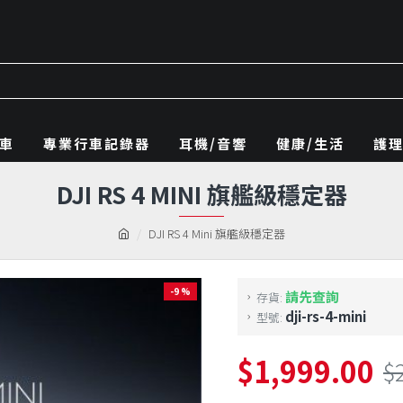
車
專業行車記錄器
耳機/音響
健康/生活
護
DJI RS 4 MINI 旗艦級穩定器
DJI RS 4 Mini 旗艦級穩定器
-9 %
請先查詢
存貨:
dji-rs-4-mini
型號:
$1,999.00
$