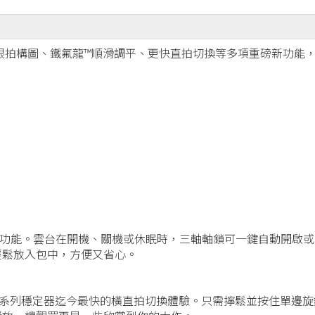
動軸鎖、智慧跟拍構圖、鐵氟龍™順滑調平、更快直拍切換等多項重磅
具有的自動軸鎖功能。雲台在開機、關機或休眠時，三軸軸鎖可一鍵自
輕鬆放入包中，方便又省心。
 RS 系列穩定器迄今最快的橫直拍切換體驗。只需擰鬆並按住單邊旋鈕