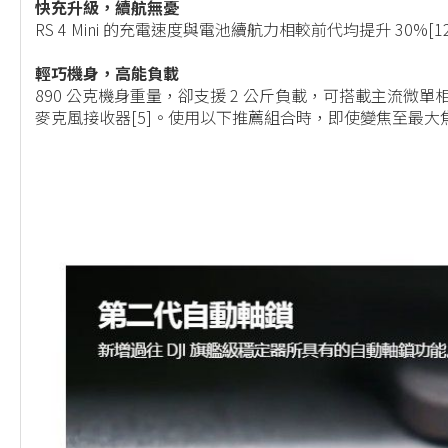
快充升級，續航無憂
RS 4 Mini 的充電速度與電池續航力相較前代均提升 30
輕巧機身，高能負載
890 公克機身重量，卻支援 2 公斤負載，可搭載主流微單相機和鏡
麥克風接收器[5]。使用以下推薦組合時，即使變焦至最