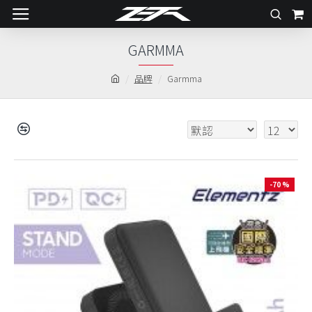
GARMMA
品牌
Garmma
-70 %