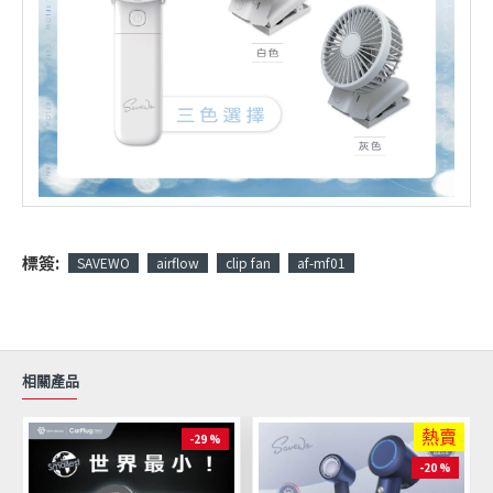
標簽:
SAVEWO
airflow
clip fan
af-mf01
相關產品
熱賣
-29 %
-20 %