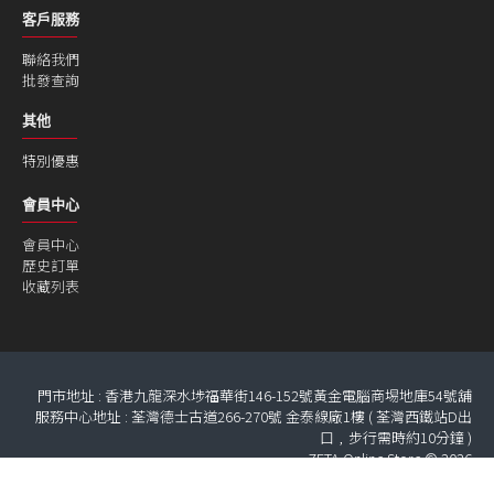
客戶服務
聯絡我們
批發查詢
其他
特別優惠
會員中心
會員中心
歷史訂單
收藏列表
門市地址 : 香港九龍深水埗福華街146-152號黃金電腦商埸地庫54號舖
服務中心地址 : 荃灣德士古道266-270號 金泰線廠1樓 ( 荃灣西鐵站D出
口﹐步行需時約10分鐘 )
ZETA Online Store © 2026