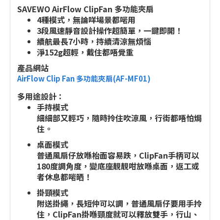
SAVEWO AirFlow ClipFan 多功能夾扇
4種模式，無論咩場景都啱用
3段風速靜音設計操作超簡單，一鍵即開！
續航最長7小時，持續清涼無煩惱
淨152g超輕，戴住都唔覺重
產品網站
AirFlow Clip Fan 多功能夾扇(AF-MF01)
多用途設計：
手持模式
細細部又輕巧，隨時拎住吹涼風，行街都唔怕焗
住。
桌面模式
普通風扇仔放喺枱面容易跌，ClipFan手柄可以
180度調角度，變底座靚靚咁放喺桌面，返工或
者休息都啱晒！
掛頸模式
附送掛繩，長短仲可以調，普通風扇仔要用手拎
住，ClipFan掛喺頸度就可以釋放雙手，行山、