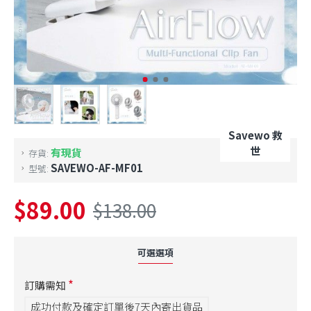
Savewo 救
世
有現貨
存貨:
SAVEWO-AF-MF01
型號:
$89.00
$138.00
可選選項
訂購需知
成功付款及確定訂單後7天內寄出貨品