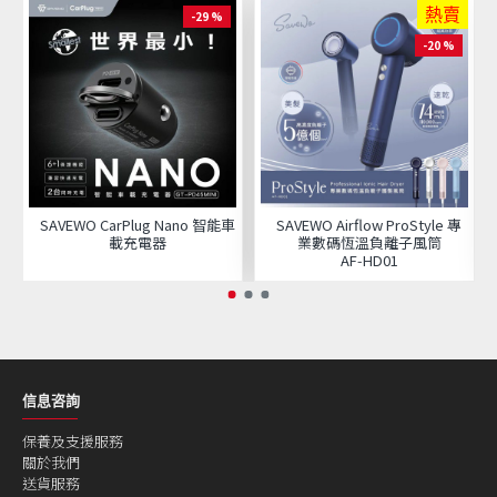
熱賣
-29 %
-20 %
SAVEWO CarPlug Nano 智能車
SAVEWO Airflow ProStyle 專
載充電器
業數碼恆溫負離子風筒
AF‑HD01
信息咨詢
保養及支援服務
關於我們
送貨服務