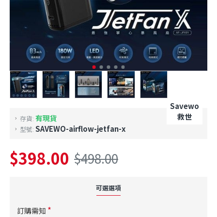
Savewo
救世
有現貨
存貨:
SAVEWO-airflow-jetfan-x
型號:
$398.00
$498.00
可選選項
訂購需知