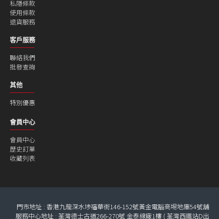
私隱條款
使用條款
退貨服務
客戶服務
聯絡我們
批發查詢
其他
特別優惠
會員中心
會員中心
歷史訂單
收藏列表
門市地址 : 香港九龍深水埗福華街146-152號黃金電腦商埸地庫54號舖
服務中心地址 : 荃灣德士古道266-270號 金泰線廠1樓 ( 荃灣西鐵站D出