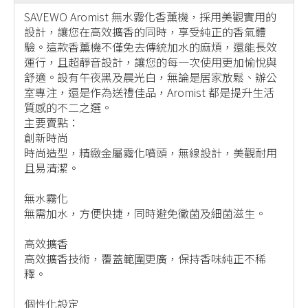
SAVEWO Aromist 無水霧化香薰機，採用美觀實用的
設計，讓您在高效擴香的同時，享受純正的香氣體
驗。這款香薰機不僅免去傳統加水的麻煩，還能長效
運行，且超靜音設計，讓您的每一次使用更加愉悅與
舒適。設有午夜黑及晨光白，無論是居家放鬆、辦公
室專注，還是作為送禮佳品，Aromist 都是提升生活
質感的不二之選。
主要賣點：
創新時尚
時尚造型，精緻金屬霧化噴頭，無線設計，美觀耐用
且易清潔。
無水霧化
無需加水，方便快捷，同時避免黴菌及細菌滋生。
高效擴香
高效擴香技術，覆蓋範圍更廣，保持香味純正不稀
釋。
個性化設定