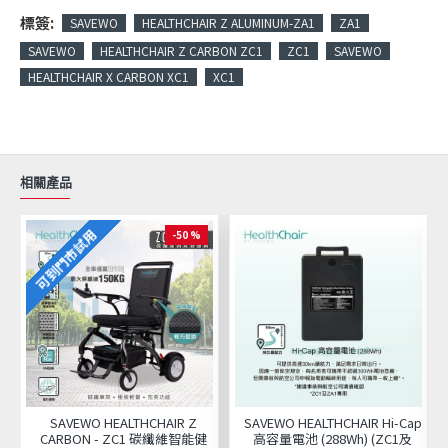
標簽:
SAVEWO
HEALTHCHAIR Z ALUMINUM-ZA1
ZA1
SAVEWO
HEALTHCHAIR Z CARBON ZC1
ZC1
SAVEWO
HEALTHCHAIR X CARBON XC1
XC1
相關產品
可到門市試用
-50 %
SAVEWO HEALTHCHAIR Z
SAVEWO HEALTHCHAIR Hi-Cap
CARBON - ZC1 碳纖維智能健
高容量電池 (288Wh) (ZC1及