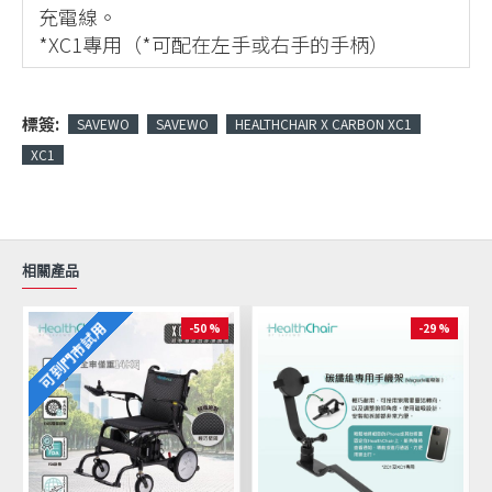
充電線。
*XC1專用（*可配在左手或右手的手柄）
標簽:
SAVEWO
SAVEWO
HEALTHCHAIR X CARBON XC1
XC1
相關產品
可到門市試用
-50 %
-29 %