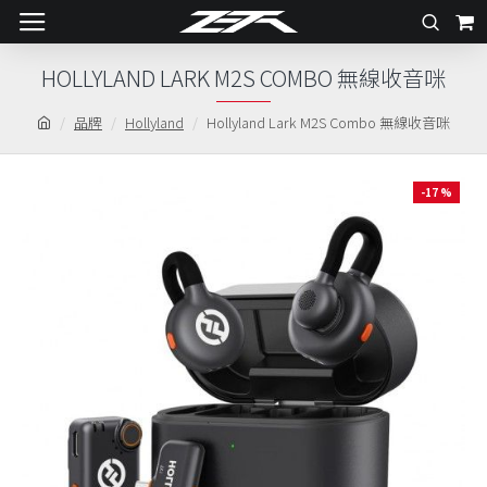
HOLLYLAND LARK M2S COMBO 無線收音咪
品牌
Hollyland
Hollyland Lark M2S Combo 無線收音咪
-17 %