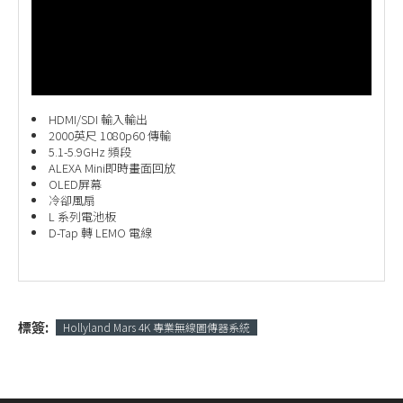
HDMI/SDI 輸入輸出
2000英尺 1080p60 傳輸
5.1-5.9GHz 頻段
ALEXA Mini即時畫面回放
OLED屏幕
冷卻風扇
L 系列電池板
D-Tap 轉 LEMO 電線
標簽:
Hollyland Mars 4K 專業無線圖傳器系統