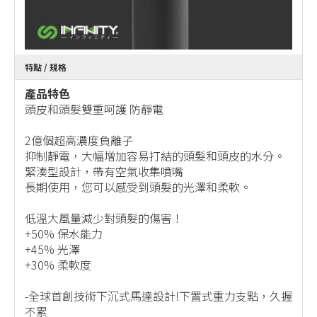
特點 / 規格
產品特色
頭皮和頭髮雙重呵護 防靜電
2億個超高濃度負離子
抑制靜電，大幅增加容易打結的頭髮和頭皮的水分。
緊湊型設計，帶有空氣收集噴嘴
長期使用，您可以感受到頭髮的光澤和柔軟。
低溫大風量減少對頭髮的傷害！
+50% 保水能力
+45% 光澤
+30% 柔軟度
-全球首創技術下沉式馬達設計!下置式重力支點，久握
不累