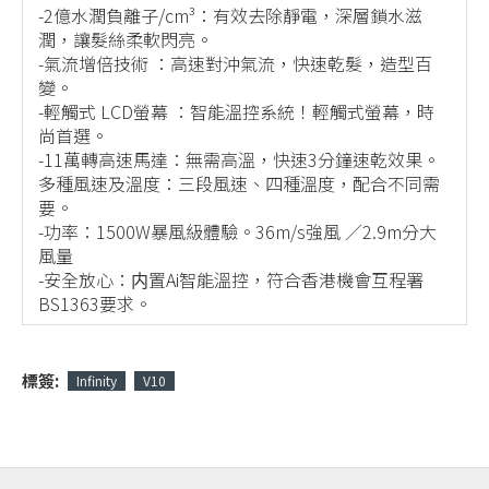
-2億水潤負離子/cm³：有效去除靜電，深層鎖水滋
潤，讓髮絲柔軟閃亮。
-氣流增倍技術 ：高速對沖氣流，快速乾髮，造型百
變。
-輕觸式 LCD螢幕 ：智能溫控系統！輕觸式螢幕，時
尚首選。
-11萬轉高速馬達：無需高溫，快速3分鐘速乾效果。
多種風速及溫度：三段風速、四種溫度，配合不同需
要。
-功率：1500W暴風級體驗。36m/s強風 ／2.9m分大
風量
-安全放心：内置Ai智能溫控，符合香港機會互程署
BS1363要求。
標簽:
Infinity
V10