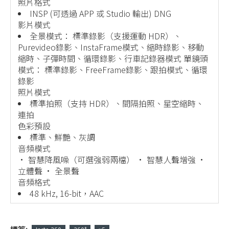
照片格式
INSP (可透過 APP 或 Studio 輸出) DNG
影片模式
全景模式： 標準錄影（支援運動 HDR）、
Purevideo錄影、InstaFrame模式、縮時錄影、移動
縮時、子彈時間、循環錄影、行車記錄器模式 單鏡頭
模式： 標準錄影、FreeFrame錄影、跟拍模式、循環
錄影
照片模式
標準拍照（支持 HDR）、間隔拍照、星空縮時、
連拍
色彩預設
標準、鮮艷、灰調
音頻模式
· 智慧降風噪（可選強弱兩檔） · 智慧人聲增強 ·
立體聲 · 全景聲
音頻格式
48 kHz, 16-bit，AAC