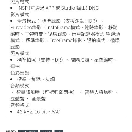
照片格式
INSP (可透過 APP 或 Studio 輸出) DNG
影片模式
全景模式： 標準錄影（支援運動 HDR）、
Purevideo錄影、InstaFrame模式、縮時錄影、移動
縮時、子彈時間、循環錄影、行車記錄器模式 單鏡頭
模式： 標準錄影、FreeFrame錄影、跟拍模式、循環
錄影
照片模式
標準拍照（支持 HDR）、間隔拍照、星空縮時、
連拍
色彩預設
標準、鮮艷、灰調
音頻模式
· 智慧降風噪（可選強弱兩檔） · 智慧人聲增強 ·
立體聲 · 全景聲
音頻格式
48 kHz, 16-bit，AAC