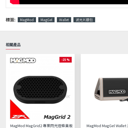
標簽:
MagMod
MagGel
Wallet
淲光片銀包
相關產品
-25 %
MagMod MagGrid2 專業閃光燈蜂巢板
MagMod MagGel Wall