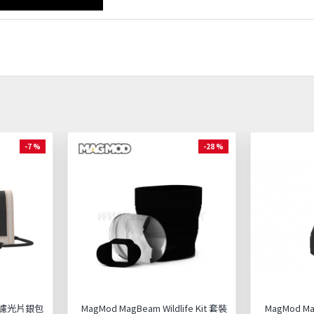
-7 %
-28 %
et 濾光片銀包
MagMod MagBeam Wildlife Kit 套裝
MagMod 